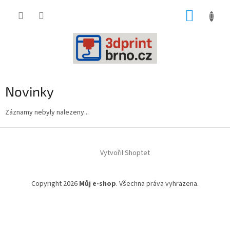
Přejít
NÁKUP
na
obsah
KOŠÍK
Novinky
Záznamy nebyly nalezeny...
Z
á
Vytvořil Shoptet
p
a
t
Copyright 2026
Můj e-shop
. Všechna práva vyhrazena.
í