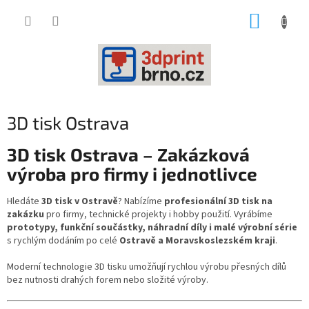
Přejít
NÁKUP
na
obsah
KOŠÍK
3D tisk Ostrava
3D tisk Ostrava – Zakázková
výroba pro firmy i jednotlivce
Hledáte
3D tisk v Ostravě
? Nabízíme
profesionální 3D tisk na
zakázku
pro firmy, technické projekty i hobby použití. Vyrábíme
prototypy, funkční součástky, náhradní díly i malé výrobní série
s rychlým dodáním po celé
Ostravě a Moravskoslezském kraji
.
Moderní technologie 3D tisku umožňují rychlou výrobu přesných dílů
bez nutnosti drahých forem nebo složité výroby.