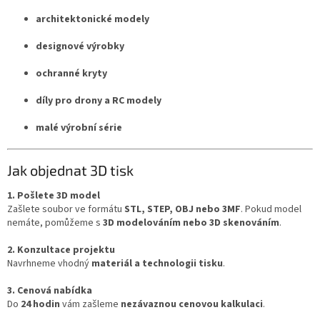
architektonické modely
designové výrobky
ochranné kryty
díly pro drony a RC modely
malé výrobní série
Jak objednat 3D tisk
1. Pošlete 3D model
Zašlete soubor ve formátu
STL, STEP, OBJ nebo 3MF
. Pokud model
nemáte, pomůžeme s
3D modelováním nebo 3D skenováním
.
2. Konzultace projektu
Navrhneme vhodný
materiál a technologii tisku
.
3. Cenová nabídka
Do
24 hodin
vám zašleme
nezávaznou cenovou kalkulaci
.