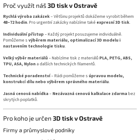
Proč využít náš
3D tisk v Ostravě
Rychlá výroba zakázek
– Většinu projektů dokážeme vyrobit během
48–72 hodin
. Pro urgentní zakázky nabízíme také
expresní 3D tisk
.
Individuální přístup
– Každý projekt posuzujeme individuálně.
Pomůžeme s
výběrem materiálu, optimalizací 3D modelu i
nastavením technologie tisku
.
Velký výběr materiálů
– Nabízíme tisk z materiálů
PLA, PETG, ABS,
TPU, ASA, Nylon
a dalších technických filamentů.
Technické poradenství
– Rádi pomůžeme s
úpravou modelu,
konstrukcí dílu nebo výběrem správného materiálu
.
Jasná cenová nabídka
–
Nezávazná cenová kalkulace zdarma
bez
skrytých poplatků.
Pro koho je určen
3D tisk v Ostravě
Firmy a průmyslové podniky