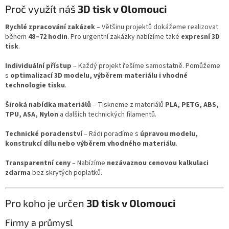
Proč využít náš
3D tisk v Olomouci
Rychlé zpracování zakázek
– Většinu projektů dokážeme realizovat
během
48–72 hodin
. Pro urgentní zakázky nabízíme také
expresní 3D
tisk
.
Individuální přístup
– Každý projekt řešíme samostatně. Pomůžeme
s
optimalizací 3D modelu, výběrem materiálu i vhodné
technologie tisku
.
Široká nabídka materiálů
– Tiskneme z materiálů
PLA, PETG, ABS,
TPU, ASA, Nylon
a dalších technických filamentů.
Technické poradenství
– Rádi poradíme s
úpravou modelu,
konstrukcí dílu nebo výběrem vhodného materiálu
.
Transparentní ceny
– Nabízíme
nezávaznou cenovou kalkulaci
zdarma
bez skrytých poplatků.
Pro koho je určen
3D tisk v Olomouci
Firmy a průmysl