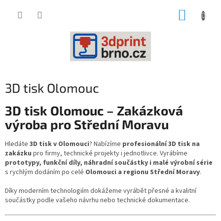
Přejít
NÁKUP
na
obsah
KOŠÍK
3D tisk Olomouc
3D tisk Olomouc – Zakázková
výroba pro Střední Moravu
Hledáte
3D tisk v Olomouci
? Nabízíme
profesionální 3D tisk na
zakázku
pro firmy, technické projekty i jednotlivce. Vyrábíme
prototypy, funkční díly, náhradní součástky i malé výrobní série
s rychlým dodáním po celé
Olomouci a regionu Střední Moravy
.
Díky moderním technologiím dokážeme vyrábět přesné a kvalitní
součástky podle vašeho návrhu nebo technické dokumentace.